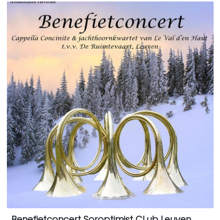
Benefietconcert Soroptimist CLub Leuven