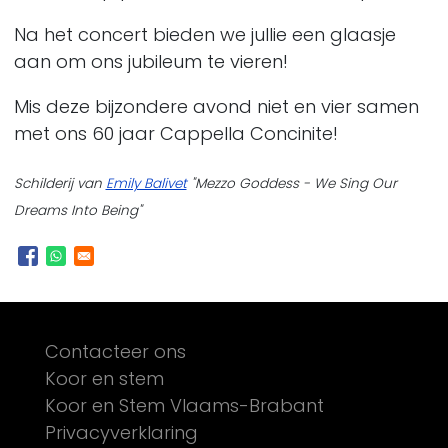
Na het concert bieden we jullie een glaasje
aan om ons jubileum te vieren!
Mis deze bijzondere avond niet en vier samen
met ons 60 jaar Cappella Concinite!
Schilderij van
Emily Balivet
"Mezzo Goddess - We Sing Our
Dreams Into Being"
Footer
Contacteer ons
Koor en stem
Koor en Stem Vlaams-Brabant
Privacyverklaring