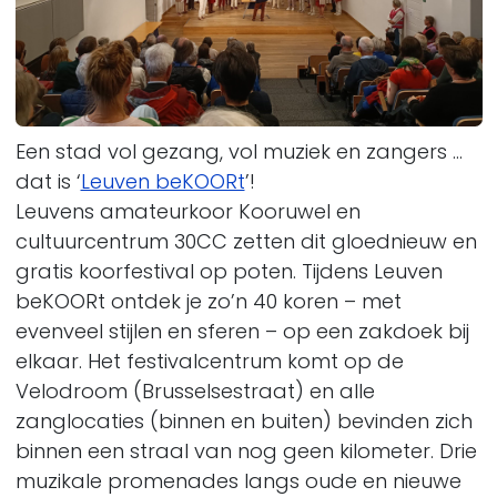
Een stad vol gezang, vol muziek en zangers …
dat is
‘
Leuven beKOORt
’
!
Leuvens amateurkoor Kooruwel en
cultuurcentrum 30CC zetten dit gloednieuw en
gratis koorfestival op poten. Tijdens Leuven
beKOORt ontdek je zo’n 40 koren – met
evenveel stijlen en sferen – op een zakdoek bij
elkaar. Het festivalcentrum komt op de
Velodroom (Brusselsestraat) en alle
zanglocaties (binnen en buiten) bevinden zich
binnen een straal van nog geen kilometer. Drie
muzikale promenades langs oude en nieuwe