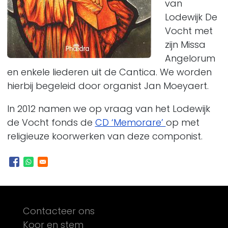
van
Lodewijk De
Vocht met
zijn Missa
Angelorum
en enkele liederen uit de Cantica. We worden
hierbij begeleid door organist Jan Moeyaert.
In 2012 namen we op vraag van het Lodewijk
de Vocht fonds de
CD ‘Memorare’
op met
religieuze koorwerken van deze componist.
Footer
Contacteer ons
Koor en stem