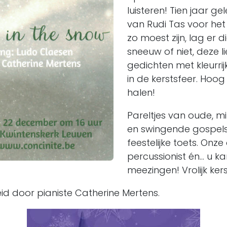
luisteren! Tien jaar g
van Rudi Tas voor het 
zo moest zijn, lag er 
sneeuw of niet, deze l
gedichten met kleurri
in de kerstsfeer. Hoo
halen!
Pareltjes van oude, 
en swingende gospels
feestelijke toets. Onze
percussionist én… u ka
meezingen! Vrolijk kers
id door pianiste Catherine Mertens.