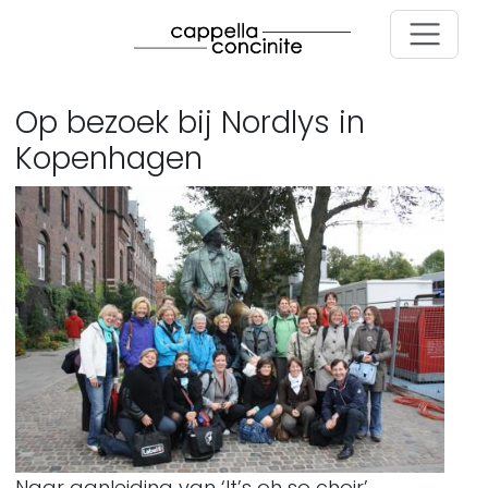
Skip to main content
Op bezoek bij Nordlys in
Kopenhagen
Image
Naar aanleiding van ‘It’s oh so choir’